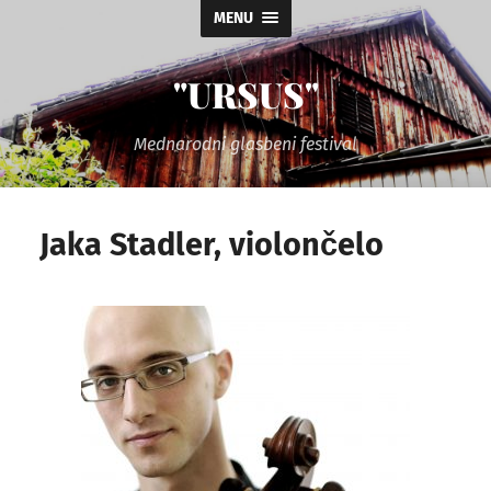
MENU
"URSUS"
Mednarodni glasbeni festival
Jaka Stadler, violončelo