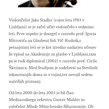
Violončelist Jaka Stadler (rojen leta 1983 v
Ljubljani) se je začel učiti violončelo s sedmimi
leti. Prve uspehe je dosegel v razredu prof. Igorja
Mitrovića na Glasbeni šoli Vič-Rudnik,s
petnajstimi leti se je kot izredno nadarjen učenec
že vpisal na Akademijo za glasbo v Ljubljani,tam
pa je tudi diplomiral (2002) v razredu prof. Cirila
Škerjanca. Med študijem je sodeloval na številnih
tekmovanjih doma in v tujini,ter osvojil sedem
najvišjih priznanj.
Od leta 2000 do leta 2003 je bil član
Mednarodnega orkestra Gustav Mahler in
soločelist Mlade Münchenske filharmonije. Ob